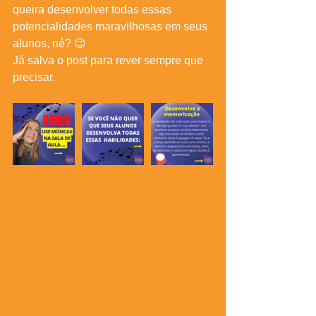
queira desenvolver todas essas 
potencialidades maravilhosas em seus 
alunos, né? 😉
Já salva o post para rever sempre que 
precisar.